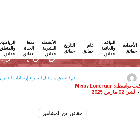
اللياقة
Home
الأنشطة
نمط
مشاهير
حقائق
الرياضيا
الأحداث
عام
التاريخ
والعافية
البشرية
الحياة
والمنطق
حقائق
حقائق
حقائق
40 حقائق عن إفطار ياباني
حقائق
حقائق
حقائق
حقائق
تم التحقق من قبل الخبراء
إرشادات التحرير
تب بواسطة:
Missy Lonergan
نُشر:
02 مارس 2025
حقائق عن المشاهير