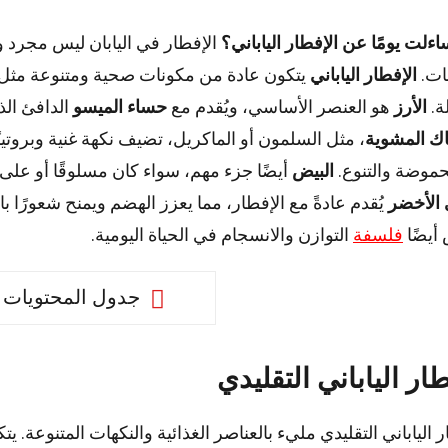
ءلت يومًا عن الإفطار الياباني؟
الإفطار في اليابان ليس مجرد وجب
ات.
الإفطار الياباني
يتكون عادة من مكونات صحية ومتنوعة مثل ا
ة.
الأرز
هو العنصر الأساسي، ويُقدم مع
حساء الميسو
الدافئ الذ
اك المشوية
، مثل السلمون أو الماكريل، تضيف نكهة غنية وبروتينً
موضة والتنوع.
البيض
أيضًا جزء مهم، سواء كان مسلوقًا أو على
 الأخضر
يُقدم عادةً مع الإفطار، مما يعزز الهضم ويمنح شعورًا با
أيضًا
فلسفة
التوازن والانسجام في الحياة اليومية.
جدول المحتويات
طار الياباني التقليدي
ر الياباني التقليدي مليء بالعناصر الغذائية والنكهات المتنوعة.