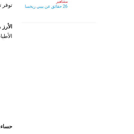
مشاهير
توفر ت
26 حقائق عن بيبي ريخسا
الأرز
هو
الأطبا
حساء 