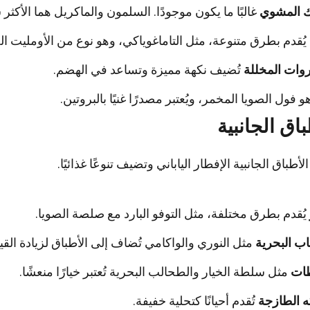
 المشوي
غالبًا ما يكون موجودًا. السلمون والماكريل هما الأكثر ش
يُقدم بطرق متنوعة، مثل التاماغوياكي، وهو نوع من الأومليت الح
وات المخللة
تُضيف نكهة مميزة وتساعد في الهضم.
 فول الصويا المخمر، ويُعتبر مصدرًا غنيًا بالبروتين.
باق الجانبية
لأطباق الجانبية الإفطار الياباني وتضيف تنوعًا غذائيًا.
يُقدم بطرق مختلفة، مثل التوفو البارد مع صلصة الصويا.
ب البحرية
مثل النوري والواكامي تُضاف إلى الأطباق لزيادة القيم
ات
مثل سلطة الخيار والطحالب البحرية تُعتبر خيارًا منعشًا.
ه الطازجة
تُقدم أحيانًا كتحلية خفيفة.