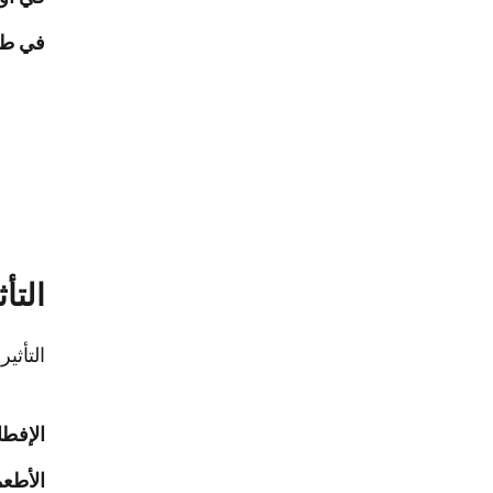
في طو
التأ
التأثي
الإفطا
الأطعم