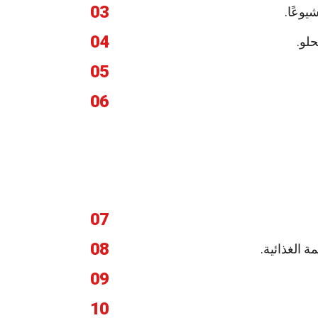
03
يوعًا.
04
لو.
05
06
07
08
ة الغذائية.
09
10