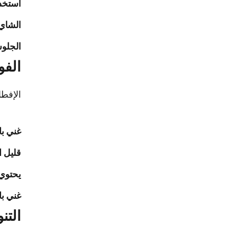
استخدا
الشاي
الجلو
الفو
الإفطا
غني با
قليل ا
يحتوي 
غني با
التن