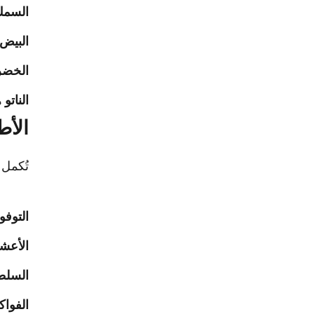
السمك
البيض
الخضر
الناتو
هو
الأط
تُكمل ا
التوفو
الأعشا
السلط
الفواك