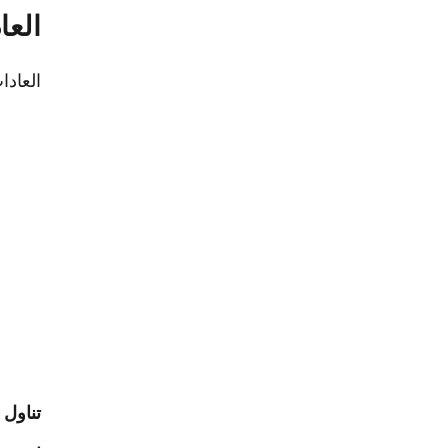
العا
العادات
تناول 