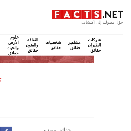
حوّل فضولك إلى اكتشاف
علوم
شركات
الثقافة
مشاهير
شخصيات
الأرض
الطيران
والفنون
حقائق
حقائق
والحياة
حقائق
حقائق
حقائق
ك
حقائق مميزة