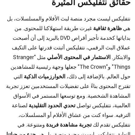
حقائق نتفليكس المثيرة
نتفليكس ليست مجرد منصة لبث الأفلام والمسلسلات، بل
هي
ظاهرة ثقافية
غيرت طريقة استهلاكنا للمحتوى. من
بداياتها كخدمة تأجير أقراص DVD بالبريد إلى أن أصبحت
عملاق البث الرقمي، نتفليكس أثبتت قدرتها على التكيف
والابتكار.
الاستثمار في المحتوى الأصلي
مثل "Stranger
Things" و"The Crown" جعلها وجهة رئيسية للمشاهدين
حول العالم. بالإضافة إلى ذلك،
الخوارزميات الذكية
التي
تقترح المحتوى بناءً على تفضيلات المستخدمين تعزز تجربة
المشاهدة الشخصية. ومع توسعها المستمر في الأسواق
العالمية، نتفليكس تواصل
تحدي الحدود التقليدية
لصناعة
الترفيه. سواء كنت من عشاق الأفلام أو المسلسلات،
نتفليكس تقدم لك
تجربة مشاهدة فريدة
ومتنوعة. في
النهاية، نتفليكس ليست مجرد منصة، بل هي
جزء من حياتنا