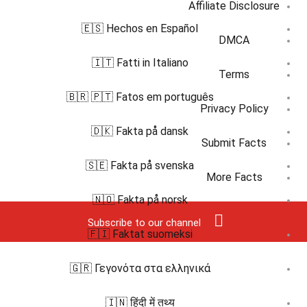
Affiliate Disclosure
🇪🇸 Hechos en Español
DMCA
🇮🇹 Fatti in Italiano
Terms
🇧🇷 🇵🇹 Fatos em português
Privacy Policy
🇩🇰 Fakta på dansk
Submit Facts
🇸🇪 Fakta på svenska
More Facts
🇳🇴 Fakta på norsk
Subscribe to our channel
🇫🇮 Faktat suomeksi
🇬🇷 Γεγονότα στα ελληνικά
🇮🇳 हिंदी में तथ्य