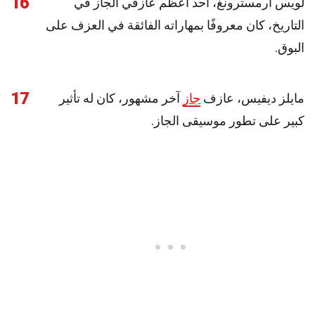
16
لويس أرمسترونغ، أحد أعظم عازفي الجاز في
التاريخ، كان معروفًا بمهاراته الفائقة في العزف على
البوق.
17
مايلز ديفيس، عازف
جاز
آخر مشهور، كان له تأثير
كبير على تطور موسيقى الجاز.