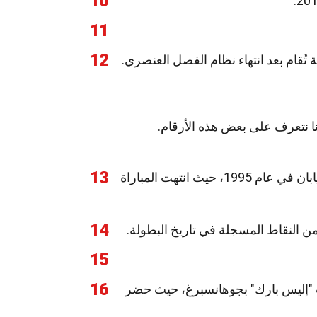
10
11
12
نا نتعرف على بعض هذه الأرقام.
13
أكبر عدد من النقاط في مباراة واحدة سُجل في مباراة نيوزيلندا ضد اليابان في عام 1995، حيث انتهت المباراة
14
ن النقاط المسجلة في تاريخ البطولة.
15
16
ي مباراة واحدة كان في نهائي 1995 في ملعب "إليس بارك" بجوهانسبرغ، حيث حضر