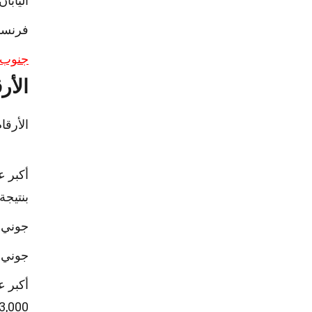
اليابا
فرنسا 
جنوب أ
الأر
الأرقا
بنتيجة 145-17
جوني و
جوني ويلكينس
63,000 مشج