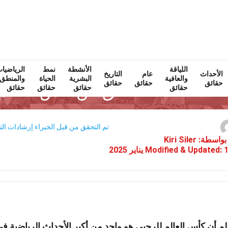
اللياقة
Home
الأنشطة
نمط
الأحداث
حقائق
الرياضيا
الأحداث
عام
التاريخ
والعافية
البشرية
الحياة
والمنطق
حقائق
حقائق
حقائق
31 حقائق عن كأس العالم للرجبي
حقائق
حقائق
حقائق
حقائق
تم التحقق من قبل الخبراء
إرشادات الت
بواسطة:
Kiri Siler
ر 2025
Modified & Updated:
م أن كأس العالم للرجبي هو واحد من أكبر الأحداث الرياضية في