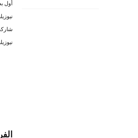
أول بط
نيوزيلن
شاركت 16 فريقًا فقط في الب
نيوزيل
الفر