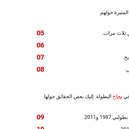
لمثيرة حولهم.
05
س ثلاث مرات.
06
07
خ.
08
في
نجاح
البطولة. إليك بعض الحقائق حولها.
09
19 و2011.