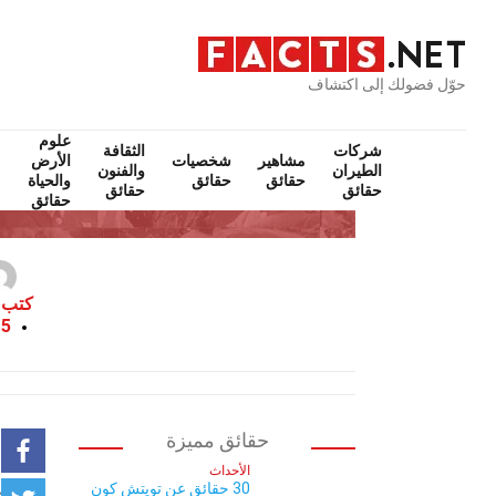
حوّل فضولك إلى اكتشاف
علوم
شركات
الثقافة
مشاهير
شخصيات
الأرض
الطيران
والفنون
حقائق
حقائق
والحياة
حقائق
حقائق
حقائق
كتب 
15 يناي
حقائق مميزة
الأحداث
30 حقائق عن تويتش كون
هل تعل