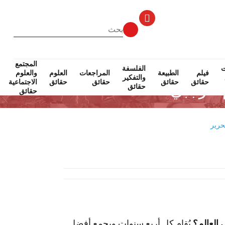
المجتمع
ت
الفلسفة
فيلم
الطبيعة
المراجعات
العلوم
والعلوم
والتفكير
حقائق
حقائق
حقائق
حقائق
الاجتماعية
حقائق
حقائق
حرير
 العالم؟
يُقام كل أربع سنوات ويجمع أفضل