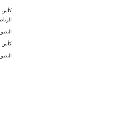
كأس ال
الرياض
البطول
كأس ال
البطول