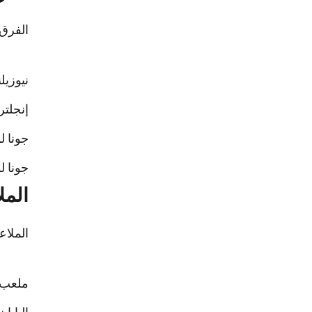
الفرق 
نيوزيل
إنجلتر
جونا ل
جونا لومو سجل 15 محاول
المل
الملاع
ملعب "إ