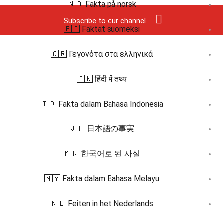
🇳🇴 Fakta på norsk
Subscribe to our channel
🇫🇮 Faktat suomeksi
🇬🇷 Γεγονότα στα ελληνικά
🇮🇳 हिंदी में तथ्य
🇮🇩 Fakta dalam Bahasa Indonesia
🇯🇵 日本語の事実
🇰🇷 한국어로 된 사실
🇲🇾 Fakta dalam Bahasa Melayu
🇳🇱 Feiten in het Nederlands