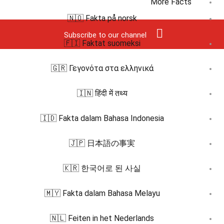
More Facts
🇳🇴 Fakta på norsk
Subscribe to our channel
🇫🇮 Faktat suomeksi
🇬🇷 Γεγονότα στα ελληνικά
🇮🇳 हिंदी में तथ्य
🇮🇩 Fakta dalam Bahasa Indonesia
🇯🇵 日本語の事実
🇰🇷 한국어로 된 사실
🇲🇾 Fakta dalam Bahasa Melayu
🇳🇱 Feiten in het Nederlands