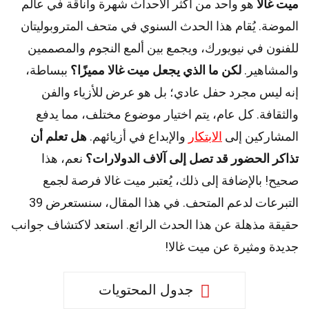
ميت غالا
هو واحد من أكثر الأحداث شهرة وأناقة في عالم
الموضة. يُقام هذا الحدث السنوي في متحف المتروبوليتان
للفنون في نيويورك، ويجمع بين ألمع النجوم والمصممين
والمشاهير.
لكن ما الذي يجعل ميت غالا مميزًا؟
ببساطة،
إنه ليس مجرد حفل عادي؛ بل هو عرض للأزياء والفن
والثقافة. كل عام، يتم اختيار موضوع مختلف، مما يدفع
المشاركين إلى
الابتكار
والإبداع في أزيائهم.
هل تعلم أن
تذاكر الحضور قد تصل إلى آلاف الدولارات؟
نعم، هذا
صحيح! بالإضافة إلى ذلك، يُعتبر ميت غالا فرصة لجمع
التبرعات لدعم المتحف. في هذا المقال، سنستعرض 39
حقيقة مذهلة عن هذا الحدث الرائع. استعد لاكتشاف جوانب
جديدة ومثيرة عن ميت غالا!
جدول المحتويات