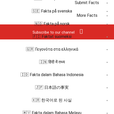
Submit Facts
🇸🇪 Fakta på svenska
More Facts
🇳🇴 Fakta på norsk
Subscribe to our channel
🇫🇮 Faktat suomeksi
🇬🇷 Γεγονότα στα ελληνικά
🇮🇳 हिंदी में तथ्य
🇮🇩 Fakta dalam Bahasa Indonesia
🇯🇵 日本語の事実
🇰🇷 한국어로 된 사실
🇲🇾 Fakta dalam Bahasa Melayu