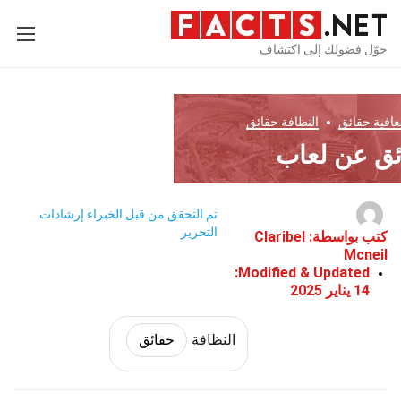
حوّل فضولك إلى اكتشاف
لعافية
حقائق
النظافة
حقائق
تم التحقق من قبل الخبراء
إرشادات
التحرير
كتب بواسطة:
Claribel
Mcneil
Modified & Updated:
14 يناير 2025
النظافة
حقائق