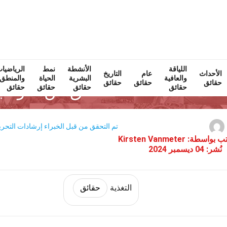
اللياقة
Home
الأنشطة
اللياقة والعافية
نمط
حقائق
التغذية
الرياضيا
ح
الأحداث
عام
التاريخ
والعافية
البشرية
الحياة
والمنطق
حقائق
حقائق
حقائق
28 حقائق عن غلوتاثيون
حقائق
حقائق
حقائق
حقائق
تم التحقق من قبل الخبراء
إرشادات التحري
ب بواسطة:
Kirsten Vanmeter
نُشر:
04 ديسمبر 2024
التغذية
حقائق