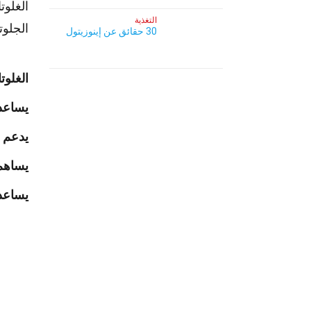
الغلوت
التغذية
الجلوت
30 حقائق عن إينوزيتول
الغلوت
يساعد 
يدعم ج
يساهم 
يساعد ف