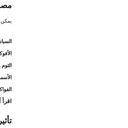
مصاد
يمكن ا
السبان
الأفوك
الثوم 
الأسما
الفواك
اقرأ أ
تأثي