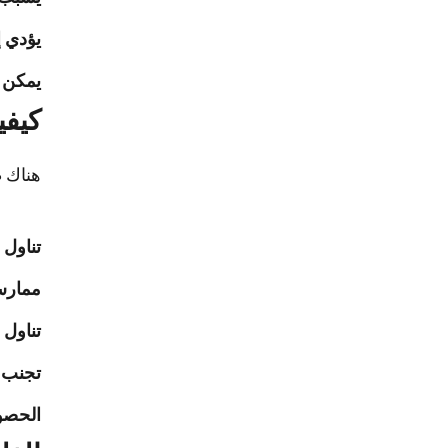
يؤدي إ
يمكن 
كيفي
هناك ط
تناول 
ممارسة
تناول 
تجنب ا
الحصول