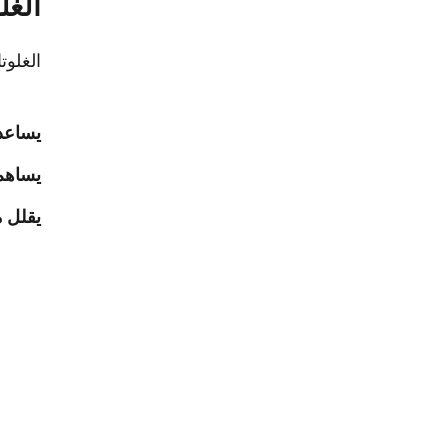
الغل
الغلوت
يساعد 
يساهم
يقلل م