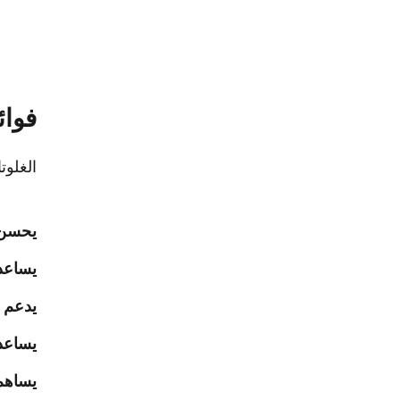
فوائ
الغلوت
يحسن ص
يساعد
يدعم ص
يساعد 
يساهم