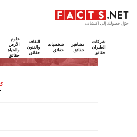
حوّل فضولك إلى اكتشاف
علوم
شركات
الثقافة
مشاهير
شخصيات
الأرض
الطيران
والفنون
حقائق
حقائق
والحياة
حقائق
حقائق
حقائق
كت