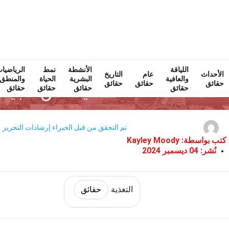
اللياقة
Home
الأنشطة
اللياقة والعافية
نمط
حقائق
التغذية
الرياضيا
ح
الأحداث
عام
التاريخ
والعافية
البشرية
الحياة
والمنطق
حقائق
حقائق
حقائق
37 حقيقة عن الجيكاما
حقائق
حقائق
حقائق
حقائق
تم التحقق من قبل الخبراء
إرشادات التحرير
كتب بواسطة:
Kayley Moody
نُشر:
04 ديسمبر 2024
التغذية
حقائق