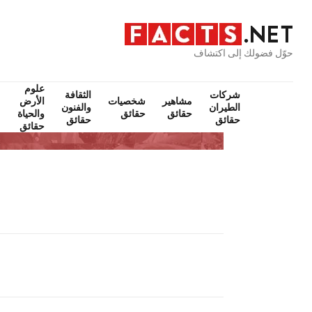
حوّل فضولك إلى اكتشاف
علوم
شركات
الثقافة
مشاهير
شخصيات
الأرض
الطيران
والفنون
حقائق
حقائق
والحياة
حقائق
حقائق
حقائق