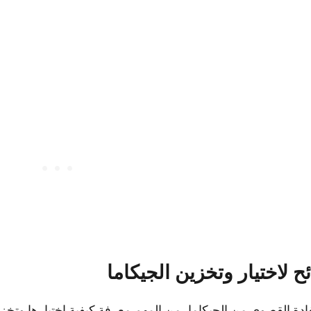
ح لاختيار وتخزين الجيكاما
ادة القصوى من الجيكاما، من المهم معرفة كيفية اختيارها وتخز