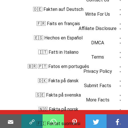
🇩🇪 Fakten auf Deutsch
Write For Us
🇫🇷 Faits en français
Affiliate Disclosure
🇪🇸 Hechos en Español
DMCA
🇮🇹 Fatti in Italiano
Terms
🇧🇷 🇵🇹 Fatos em português
Privacy Policy
🇩🇰 Fakta på dansk
Submit Facts
🇸🇪 Fakta på svenska
More Facts
🇳🇴 Fakta på norsk
Subscribe to our channel
🇫🇮 Faktat suomeksi