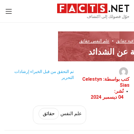
حوّل فضولك إلى اكتشاف
افية
حقائق
علم النفس
حقائق
تم التحقق من قبل الخبراء
إرشادات
التحرير
كتب بواسطة:
Celestyn
Sias
نُشر:
04 ديسمبر 2024
علم النفس
حقائق