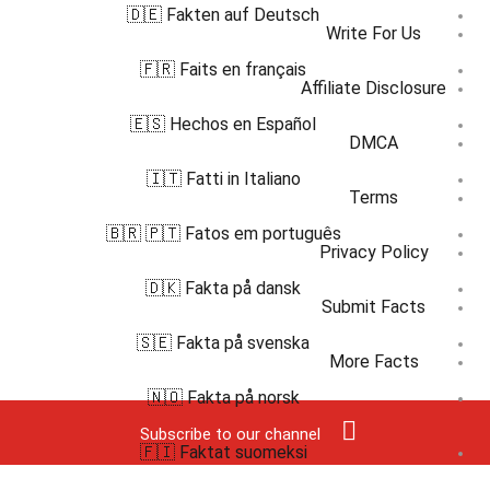
🇩🇪 Fakten auf Deutsch
Write For Us
🇫🇷 Faits en français
Affiliate Disclosure
🇪🇸 Hechos en Español
DMCA
🇮🇹 Fatti in Italiano
Terms
🇧🇷 🇵🇹 Fatos em português
Privacy Policy
🇩🇰 Fakta på dansk
Submit Facts
🇸🇪 Fakta på svenska
More Facts
🇳🇴 Fakta på norsk
Subscribe to our channel
🇫🇮 Faktat suomeksi