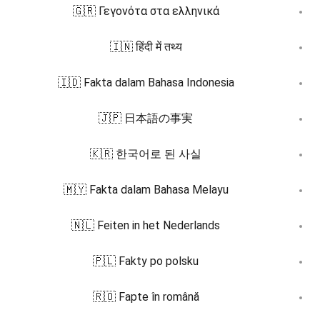
🇬🇷 Γεγονότα στα ελληνικά
🇮🇳 हिंदी में तथ्य
🇮🇩 Fakta dalam Bahasa Indonesia
🇯🇵 日本語の事実
🇰🇷 한국어로 된 사실
🇲🇾 Fakta dalam Bahasa Melayu
🇳🇱 Feiten in het Nederlands
🇵🇱 Fakty po polsku
🇷🇴 Fapte în română