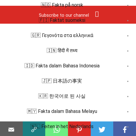
🇳🇴 Fakta på norsk
Subscribe to our channel
🇫🇮 Faktat suomeksi
🇬🇷 Γεγονότα στα ελληνικά
🇮🇳 हिंदी में तथ्य
🇮🇩 Fakta dalam Bahasa Indonesia
🇯🇵 日本語の事実
🇰🇷 한국어로 된 사실
🇲🇾 Fakta dalam Bahasa Melayu
🇳🇱 Feiten in het Nederlands