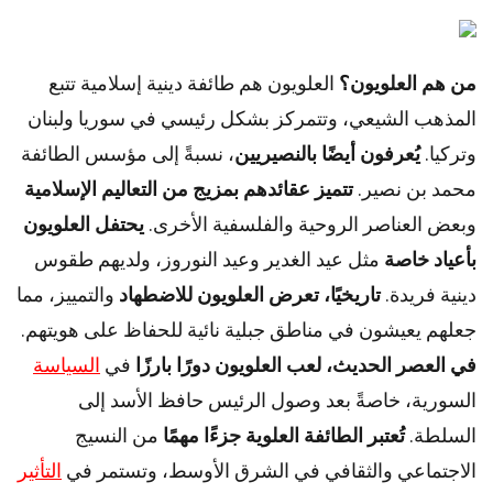
من هم العلويون؟
العلويون هم طائفة دينية إسلامية تتبع
المذهب الشيعي، وتتمركز بشكل رئيسي في سوريا ولبنان
وتركيا.
يُعرفون أيضًا بالنصيريين
، نسبةً إلى مؤسس الطائفة
محمد بن نصير.
تتميز عقائدهم بمزيج من التعاليم الإسلامية
وبعض العناصر الروحية والفلسفية الأخرى.
يحتفل العلويون
بأعياد خاصة
مثل عيد الغدير وعيد النوروز، ولديهم طقوس
دينية فريدة.
تاريخيًا، تعرض العلويون للاضطهاد
والتمييز، مما
جعلهم يعيشون في مناطق جبلية نائية للحفاظ على هويتهم.
في العصر الحديث، لعب العلويون دورًا بارزًا
في
السياسة
السورية، خاصةً بعد وصول الرئيس حافظ الأسد إلى
السلطة.
تُعتبر الطائفة العلوية جزءًا مهمًا
من النسيج
الاجتماعي والثقافي في الشرق الأوسط، وتستمر في
التأثير