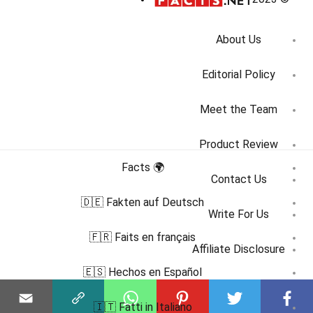
About Us
Editorial Policy
Meet the Team
Product Review
🌍 Facts
Contact Us
🇩🇪 Fakten auf Deutsch
Write For Us
🇫🇷 Faits en français
Affiliate Disclosure
🇪🇸 Hechos en Español
DMCA
🇮🇹 Fatti in Italiano