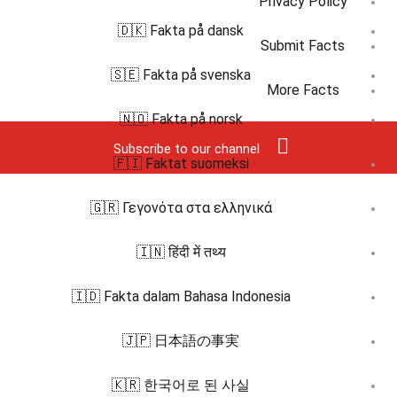
Privacy Policy
🇩🇰 Fakta på dansk
Submit Facts
🇸🇪 Fakta på svenska
More Facts
🇳🇴 Fakta på norsk
Subscribe to our channel
🇫🇮 Faktat suomeksi
🇬🇷 Γεγονότα στα ελληνικά
🇮🇳 हिंदी में तथ्य
🇮🇩 Fakta dalam Bahasa Indonesia
🇯🇵 日本語の事実
🇰🇷 한국어로 된 사실