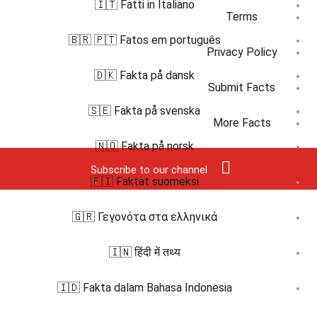
🇮🇹 Fatti in Italiano
Terms
🇧🇷 🇵🇹 Fatos em português
Privacy Policy
🇩🇰 Fakta på dansk
Submit Facts
🇸🇪 Fakta på svenska
More Facts
🇳🇴 Fakta på norsk
Subscribe to our channel
🇫🇮 Faktat suomeksi
🇬🇷 Γεγονότα στα ελληνικά
🇮🇳 हिंदी में तथ्य
🇮🇩 Fakta dalam Bahasa Indonesia