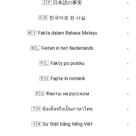
🇯🇵 日本語の事実
🇰🇷 한국어로 된 사실
🇲🇾 Fakta dalam Bahasa Melayu
🇳🇱 Feiten in het Nederlands
🇵🇱 Fakty po polsku
🇷🇴 Fapte în română
🇷🇺 Факты на русском
🇹🇭 ข้อเท็จจริงเป็นภาษาไทย
🇻🇳 Sự thật bằng tiếng Việt