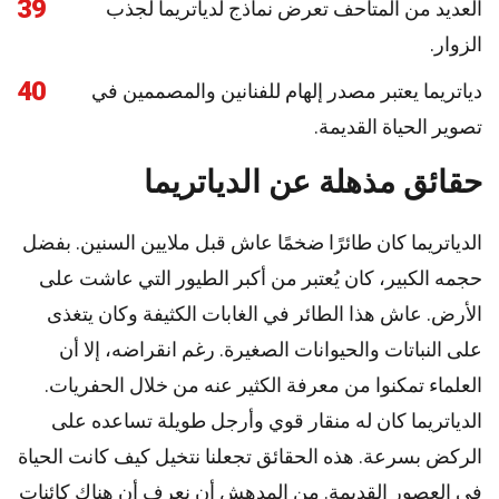
39
العديد من المتاحف تعرض نماذج لدياتريما لجذب
الزوار.
40
دياتريما يعتبر مصدر إلهام للفنانين والمصممين في
تصوير الحياة القديمة.
حقائق مذهلة عن الدياتريما
الدياتريما كان طائرًا ضخمًا عاش قبل ملايين السنين. بفضل
حجمه الكبير، كان يُعتبر من أكبر الطيور التي عاشت على
الأرض. عاش هذا الطائر في الغابات الكثيفة وكان يتغذى
على النباتات والحيوانات الصغيرة. رغم انقراضه، إلا أن
العلماء تمكنوا من معرفة الكثير عنه من خلال الحفريات.
الدياتريما كان له منقار قوي وأرجل طويلة تساعده على
الركض بسرعة. هذه الحقائق تجعلنا نتخيل كيف كانت الحياة
في العصور القديمة. من المدهش أن نعرف أن هناك كائنات