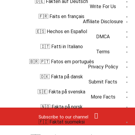
🇩🇪 Fakten auf Deutsch
Write For Us
🇫🇷 Faits en français
Affiliate Disclosure
🇪🇸 Hechos en Español
DMCA
🇮🇹 Fatti in Italiano
Terms
🇧🇷 🇵🇹 Fatos em português
Privacy Policy
🇩🇰 Fakta på dansk
Submit Facts
🇸🇪 Fakta på svenska
More Facts
🇳🇴 Fakta på norsk
Subscribe to our channel
🇫🇮 Faktat suomeksi