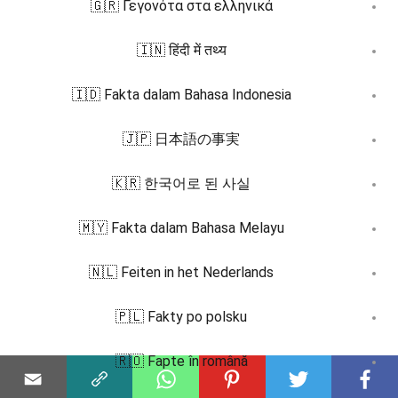
🇬🇷 Γεγονότα στα ελληνικά
🇮🇳 हिंदी में तथ्य
🇮🇩 Fakta dalam Bahasa Indonesia
🇯🇵 日本語の事実
🇰🇷 한국어로 된 사실
🇲🇾 Fakta dalam Bahasa Melayu
🇳🇱 Feiten in het Nederlands
🇵🇱 Fakty po polsku
🇷🇴 Fapte în română