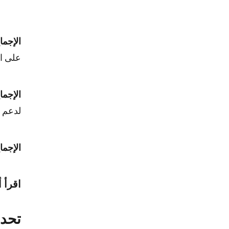
الإجما
على ال
الإجما
لدعم ح
الإجما
اقرأ أ
تحدي