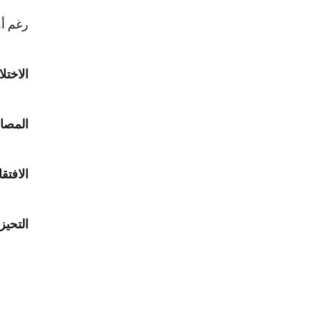
رغم أه
الاختل
المصال
الافتق
التحي