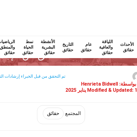
اللياقة
Home
الأنشطة
نمط
المجتمع والعلوم الاجتماعية
حقائق
الرياضيا
الم
الأحداث
عام
التاريخ
والعافية
البشرية
الحياة
والمنطق
حقائق
حقائق
حقائق
28 حقائق عن الإجماع
حقائق
حقائق
حقائق
حقائق
تم التحقق من قبل الخبراء
إرشادات الت
بواسطة:
Henrieta Bidwell
ر 2025
Modified & Updated:
المجتمع
حقائق