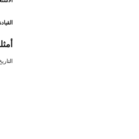
الاستع
القياد
أمثل
التاري