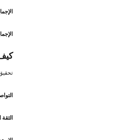
الإجما
الإجما
كيف 
تحقيق 
التواص
الثقة ا