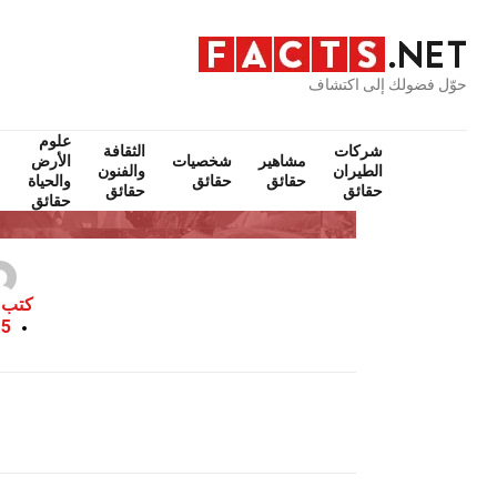
حوّل فضولك إلى اكتشاف
علوم
شركات
الثقافة
مشاهير
شخصيات
الأرض
الطيران
والفنون
حقائق
حقائق
والحياة
حقائق
حقائق
حقائق
كتب 
15 يناي