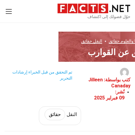
حوّل فضولك إلى اكتشاف
 والعلوم
حقائق
النقل
حقائق
تم التحقق من قبل الخبراء
إرشادات
التحرير
كتب بواسطة:
Jilleen
Canaday
نُشر:
09 فبراير 2025
النقل
حقائق