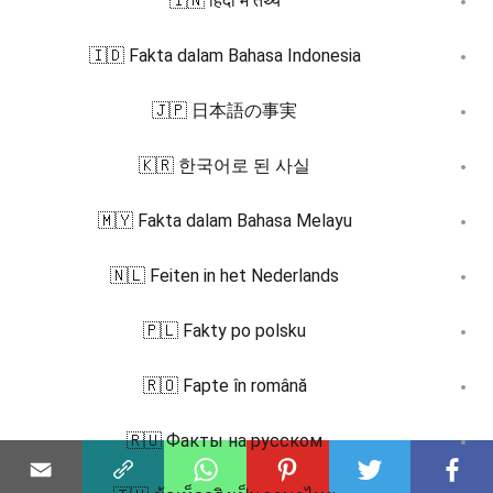
🇮🇳 हिंदी में तथ्य
🇮🇩 Fakta dalam Bahasa Indonesia
🇯🇵 日本語の事実
🇰🇷 한국어로 된 사실
🇲🇾 Fakta dalam Bahasa Melayu
🇳🇱 Feiten in het Nederlands
🇵🇱 Fakty po polsku
🇷🇴 Fapte în română
🇷🇺 Факты на русском