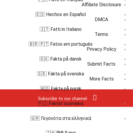
Affiliate Disclosure
🇪🇸 Hechos en Español
DMCA
🇮🇹 Fatti in Italiano
Terms
🇧🇷 🇵🇹 Fatos em português
Privacy Policy
🇩🇰 Fakta på dansk
Submit Facts
🇸🇪 Fakta på svenska
More Facts
🇳🇴 Fakta på norsk
Subscribe to our channel
🇫🇮 Faktat suomeksi
🇬🇷 Γεγονότα στα ελληνικά