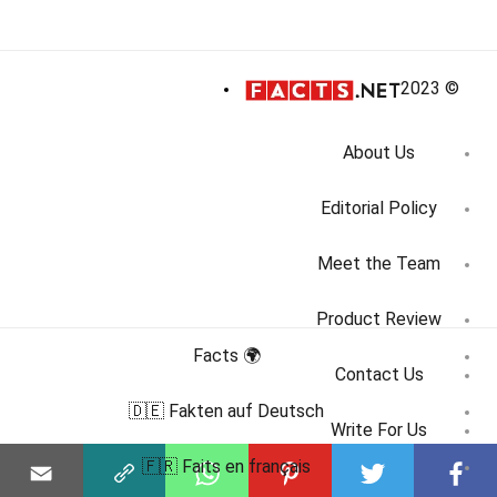
© 2023
About Us
Editorial Policy
Meet the Team
Product Review
🌍 Facts
Contact Us
🇩🇪 Fakten auf Deutsch
Write For Us
🇫🇷 Faits en français
Affiliate Disclosure