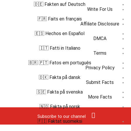
🇩🇪 Fakten auf Deutsch
Write For Us
🇫🇷 Faits en français
Affiliate Disclosure
🇪🇸 Hechos en Español
DMCA
🇮🇹 Fatti in Italiano
Terms
🇧🇷 🇵🇹 Fatos em português
Privacy Policy
🇩🇰 Fakta på dansk
Submit Facts
🇸🇪 Fakta på svenska
More Facts
🇳🇴 Fakta på norsk
Subscribe to our channel
🇫🇮 Faktat suomeksi