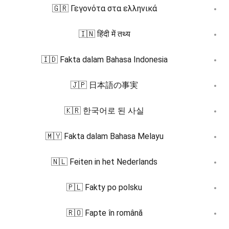
🇬🇷 Γεγονότα στα ελληνικά
🇮🇳 हिंदी में तथ्य
🇮🇩 Fakta dalam Bahasa Indonesia
🇯🇵 日本語の事実
🇰🇷 한국어로 된 사실
🇲🇾 Fakta dalam Bahasa Melayu
🇳🇱 Feiten in het Nederlands
🇵🇱 Fakty po polsku
🇷🇴 Fapte în română