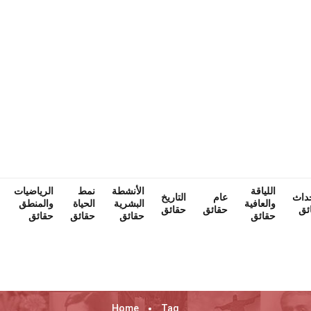
اللياقة
الأنشطة
نمط
الرياضيات
حداث
عام
التاريخ
والعافية
البشرية
الحياة
والمنطق
ئق
حقائق
حقائق
حقائق
حقائق
حقائق
حقائق
Home
Tag