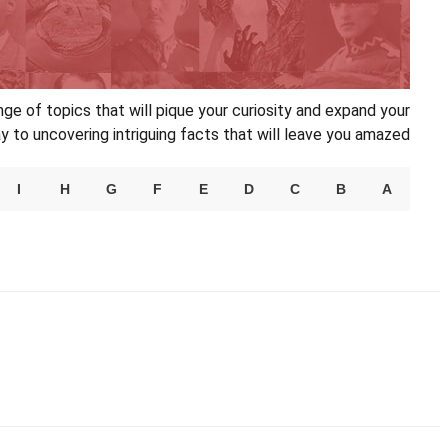
nge of topics that will pique your curiosity and expand your
 to uncovering intriguing facts that will leave you amazed.
I
H
G
F
E
D
C
B
A