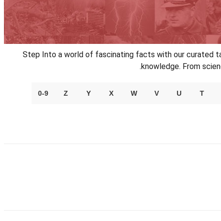
Step Into a world of fascinating facts with our curated ta
knowledge. From science
0-9
Z
Y
X
W
V
U
T