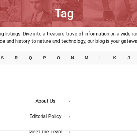
Tag
g listings. Dive into a treasure trove of information on a wide ra
 and history to nature and technology, our blog is your gateway
S
R
Q
P
O
N
M
L
K
J
About Us
Editorial Policy
Meet the Team