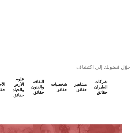
حوّل فضولك إلى اكتشاف
علوم
شركات
الثقافة
مشاهير
شخصيات
الأرض
الأ
الطيران
والفنون
حقائق
حقائق
والحياة
حقا
حقائق
حقائق
حقائق