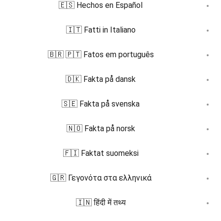
🇪🇸 Hechos en Español
🇮🇹 Fatti in Italiano
🇧🇷 🇵🇹 Fatos em português
🇩🇰 Fakta på dansk
🇸🇪 Fakta på svenska
🇳🇴 Fakta på norsk
🇫🇮 Faktat suomeksi
🇬🇷 Γεγονότα στα ελληνικά
🇮🇳 हिंदी में तथ्य