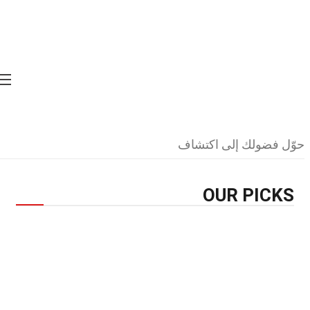
Home
Not Found
Nothing Found
It seems we can’t find what you’re looking for.
Perhaps searching can help.
حوّل فضولك إلى اكتشاف
OUR PICKS