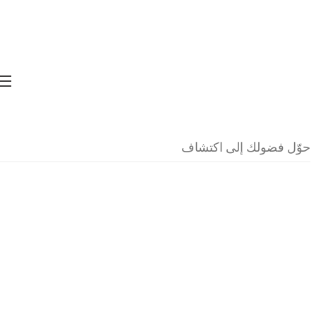
قائق
الأحداث التاريخية
حقائق
لأحداث التاريخية
حوّل فضولك إلى اكتشاف