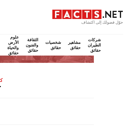
حوّل فضولك إلى اكتشاف
علوم
شركات
الثقافة
مشاهير
شخصيات
الأرض
الطيران
والفنون
حقائق
حقائق
والحياة
حقائق
حقائق
حقائق
كت