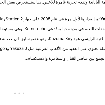
ة اليابانية وتقدم تجربة غامرة للاعبين. هنا سنستعرض بعض الحقا
Y
تم إصدارها لأول مرة في عام 2005 على جهاز PlayStation 2.
لعبة في مدينة خيالية تُدعى Kamurocho، وهي مستوحاة من منطقة Kabukicho في طوكيو.
سي هو Kazuma Kiryu، وهو عضو سابق في عصابة Yakuza.
حتوي على العديد من الألعاب الفرعية مثل Yakuza 0 وYakuza: Like a Dragon.
 تجمع بين عناصر القتال والمغامرة والاستكشاف.