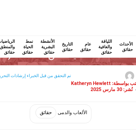
اللياقة
Home
الأنشطة
الثقافة والفنون
حقائق
نمط
الرياضيا
الألعاب والد
الأحداث
عام
التاريخ
والعافية
البشرية
الحياة
والمنطق
حقائق
حقائق
حقائق
31 حقيقة عن Yakuza (لعبة فيديو)
حقائق
حقائق
حقائق
حقائق
تم التحقق من قبل الخبراء
إرشادات التحري
ب بواسطة:
Katheryn Hewlett
نُشر:
30 مارس 2025
الألعاب والدمى
حقائق