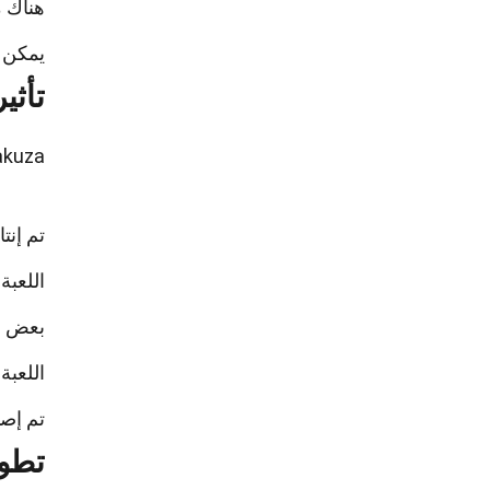
هناك م
يمكن ل
تأثير Yakuza على الثقافة
Yakuza لم تؤثر فقط على عالم الألعاب، بل تركت بصمة في ا
تم إنت
اللعب
بعض ال
اللعبة
تم إصد
تطور 