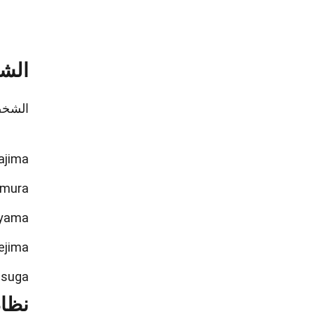
الشخ
الشخصيات في Yakuza تلعب دورً
Goro Majima هو شخصية م
Haruka Sawamura هي
Shun Akiyama هو مصرفي ساب
Taiga Saejima هو عضو
Ichiban Kasuga هو ا
نظام 