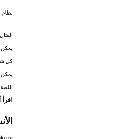
نظام القتال في Yakuza يُعتبر
القتال يعتمد على أسلوب
يمكن ل
كل شخ
يمكن ل
اللعبة
اقرأ أ
الأنش
Yakuza ليست مجرد لعبة قتال، بل تحتوي على العديد من الأنشطة الجانبي