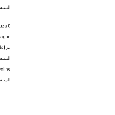
السلسل
Yakuza 0 تُعتبر من أفضل الألعاب في السلسلة 
: Like a Dragon
تم إعا
السلسل
Yakuza Online هي لعبة مجان
السلسل