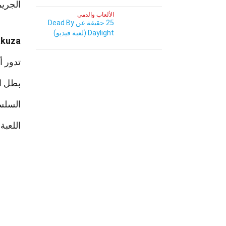
الجريم
الألعاب والدمى
25 حقيقة عن Dead By
Daylight (لعبة فيديو)
akuza
تدور أحداث ال
بطل اللعبة الرئي
السلسلة ت
اللعبة