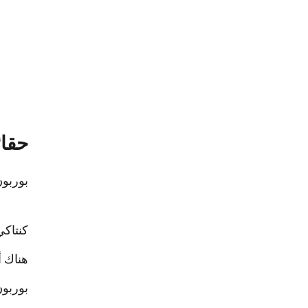
حقائ
بوربون
كنتاكي تنتج ح
هناك أكثر من 7.5 مليون برميل ب
بوربون