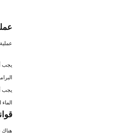
عملي
عملية 
يجب أن
البرام
يجب أن
الماء 
قوان
هناك ق