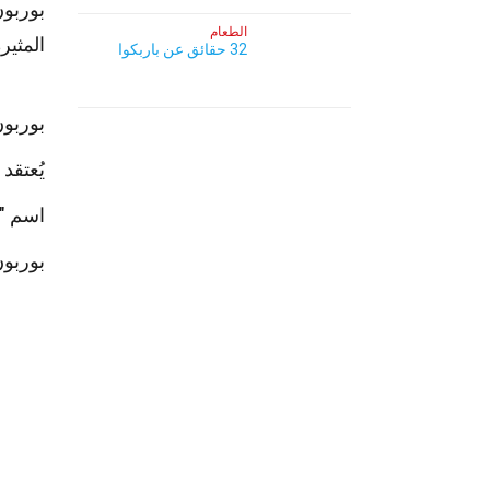
بوربون
الطعام
المثير
32 حقائق عن باربكوا
بوربون
يُعتقد
اسم "ب
بوربون يجب