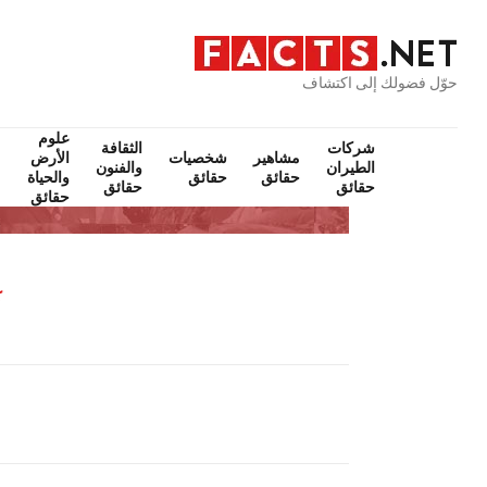
حوّل فضولك إلى اكتشاف
علوم
شركات
الثقافة
مشاهير
شخصيات
الأرض
الطيران
والفنون
حقائق
حقائق
والحياة
حقائق
حقائق
حقائق
ك