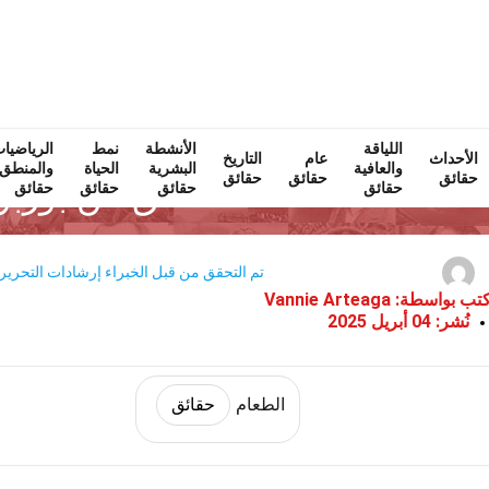
اللياقة
Home
الأنشطة
نمط الحياة
نمط
حقائق
الطعام
الرياضيا
حقا
الأحداث
عام
التاريخ
والعافية
البشرية
الحياة
والمنطق
حقائق
حقائق
حقائق
30 حقائق عن بوربون
حقائق
حقائق
حقائق
حقائق
تم التحقق من قبل الخبراء
إرشادات التحرير
تب بواسطة:
Vannie Arteaga
نُشر:
04 أبريل 2025
الطعام
حقائق