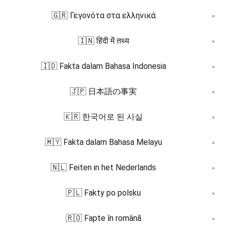
🇬🇷 Γεγονότα στα ελληνικά
🇮🇳 हिंदी में तथ्य
🇮🇩 Fakta dalam Bahasa Indonesia
🇯🇵 日本語の事実
🇰🇷 한국어로 된 사실
🇲🇾 Fakta dalam Bahasa Melayu
🇳🇱 Feiten in het Nederlands
🇵🇱 Fakty po polsku
🇷🇴 Fapte în română