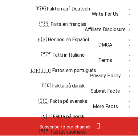
🇩🇪 Fakten auf Deutsch
Write For Us
🇫🇷 Faits en français
Affiliate Disclosure
🇪🇸 Hechos en Español
DMCA
🇮🇹 Fatti in Italiano
Terms
🇧🇷 🇵🇹 Fatos em português
Privacy Policy
🇩🇰 Fakta på dansk
Submit Facts
🇸🇪 Fakta på svenska
More Facts
🇳🇴 Fakta på norsk
Subscribe to our channel
🇫🇮 Faktat suomeksi