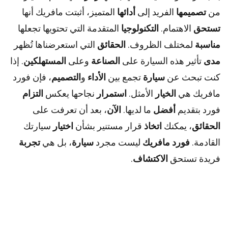
من
تصميمها
الفريد إلى
أدائها
المتميز، أثبتت مافريك أنها
تستحق
الاهتمام.
التكنولوجيا
المتقدمة التي تحتويها تجعلها
مناسبة
لمختلف الظروف.
الحقائق
التي استعرضناها تُظهر
مدى
تأثير هذه السيارة على
الصناعة
وعلى
المستهلكين
. إذا
كنت تبحث عن
سيارة
تجمع بين
الأداء
و
التصميم
، فإن فورد
مافريك هي
الخيار
الأمثل.
استمرار
نجاحها يعكس
التزام
فورد بتقديم
أفضل
ما لديها.
الآن
، بعد أن تعرفت على
الحقائق
، يمكنك
اتخاذ
قرار مستنير بشأن
اختيار
سيارتك
القادمة.
فورد مافريك
ليست مجرد
سيارة
، بل هي
تجربة
فريدة تستحق
الاكتشاف
.