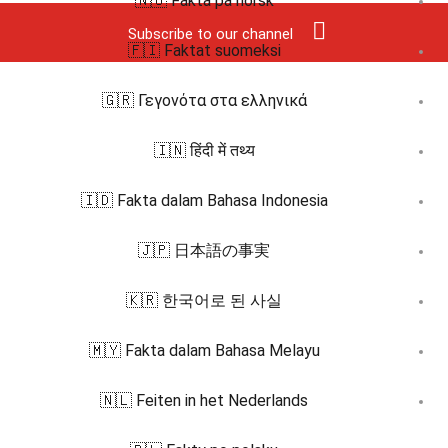
🇳🇴 Fakta på norsk
Subscribe to our channel
🇫🇮 Faktat suomeksi
🇬🇷 Γεγονότα στα ελληνικά
🇮🇳 हिंदी में तथ्य
🇮🇩 Fakta dalam Bahasa Indonesia
🇯🇵 日本語の事実
🇰🇷 한국어로 된 사실
🇲🇾 Fakta dalam Bahasa Melayu
🇳🇱 Feiten in het Nederlands